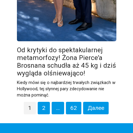
Od krytyki do spektakularnej
metamorfozy! Żona Pierce’a
Brosnana schudła aż 45 kg i dziś
wygląda olśniewająco!
Kiedy mówi się o najbardziej trwałych związkach w
Hollywood, tej słynnej pary zdecydowanie nie
można pominąć.
Пагинация
1
2
…
62
Далее
записей