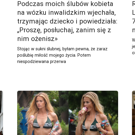
Podczas moich ślubów kobieta
na wózku inwalidzkim wjechała,
trzymając dziecko i powiedziała:
„Proszę, posłuchaj, zanim się z
nim ożenisz»
W
j
Stojąc w sukni ślubnej, byłam pewna, że zaraz
o
poślubię miłość mojego życia. Potem
niespodziewana przerwa