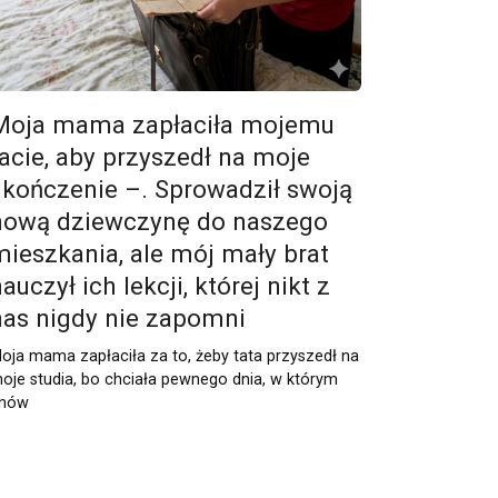
Moja mama zapłaciła mojemu
tacie, aby przyszedł na moje
ukończenie –. Sprowadził swoją
nową dziewczynę do naszego
mieszkania, ale mój mały brat
auczył ich lekcji, której nikt z
nas nigdy nie zapomni
oja mama zapłaciła za to, żeby tata przyszedł na
oje studia, bo chciała pewnego dnia, w którym
nów