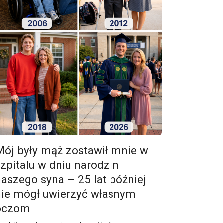
Mój były mąż zostawił mnie w
szpitalu w dniu narodzin
naszego syna – 25 lat później
nie mógł uwierzyć własnym
oczom