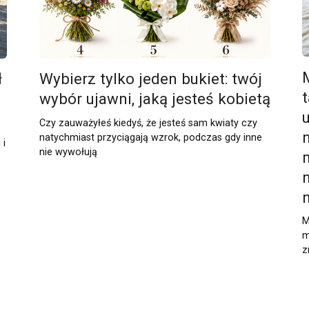
ł
Wybierz tylko jeden bukiet: twój
wybór ujawni, jaką jesteś kobietą
Czy zauważyłeś kiedyś, że jesteś sam kwiaty czy
natychmiast przyciągają wzrok, podczas gdy inne
 i
nie wywołują
n
M
m
z