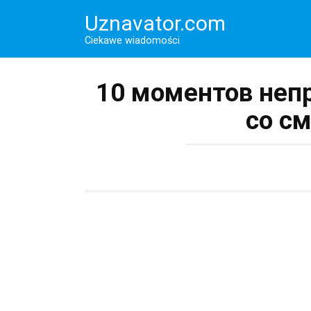
Перейти
Uznavator.com
к
контенту
Ciekawe wiadomości
10 моментов неп
со с