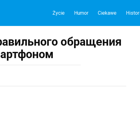
Życie
Humor
Ciekawe
Histor
равильного обращения
мартфоном