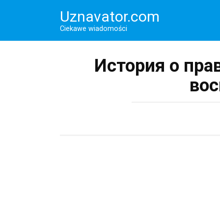
Перейти
Uznavator.com
к
контенту
Ciekawe wiadomości
История о пра
вос