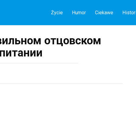
Życie
Humor
Ciekawe
Histor
вильном отцовском
питании