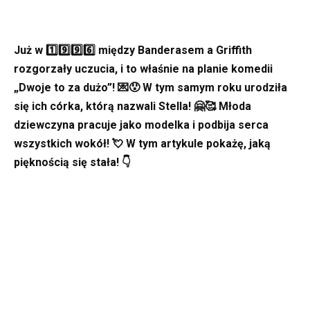
Już w 1️⃣9️⃣9️⃣6️⃣ między Banderasem a Griffith
rozgorzały uczucia, i to właśnie na planie komedii
„Dwoje to za dużo”! 💌😯 W tym samym roku urodziła
się ich córka, którą nazwali Stella! 🤗🥰 Młoda
dziewczyna pracuje jako modelka i podbija serca
wszystkich wokół! 💘 W tym artykule pokażę, jaką
pięknością się stała! 👇