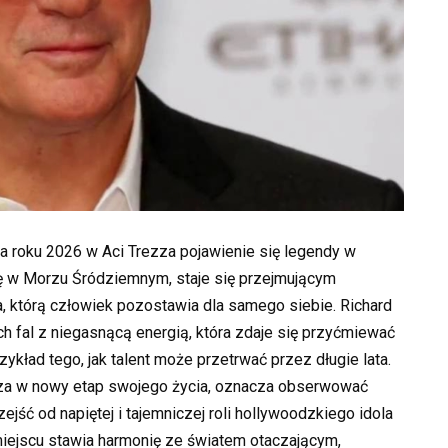
a roku 2026 w Aci Trezza pojawienie się legendy w
się w Morzu Śródziemnym, staje się przejmującym
a, którą człowiek pozostawia dla samego siebie. Richard
ch fal z niegasnącą energią, która zdaje się przyćmiewać
zykład tego, jak talent może przetrwać przez długie lata.
cza w nowy etap swojego życia, oznacza obserwować
ejść od napiętej i tajemniczej roli hollywoodzkiego idola
miejscu stawia harmonię ze światem otaczającym,