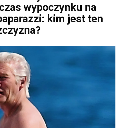
czas wypoczynku na
aparazzi: kim jest ten
czyzna?