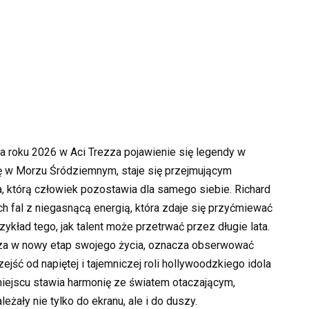
a roku 2026 w Aci Trezza pojawienie się legendy w
się w Morzu Śródziemnym, staje się przejmującym
a, którą człowiek pozostawia dla samego siebie. Richard
ch fal z niegasnącą energią, która zdaje się przyćmiewać
zykład tego, jak talent może przetrwać przez długie lata.
cza w nowy etap swojego życia, oznacza obserwować
ejść od napiętej i tajemniczej roli hollywoodzkiego idola
miejscu stawia harmonię ze światem otaczającym,
eżały nie tylko do ekranu, ale i do duszy.