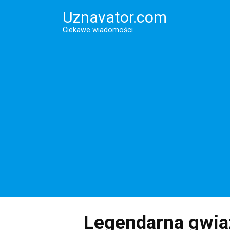
Перейти
Uznavator.com
к
контенту
Ciekawe wiadomości
Legendarna gwia