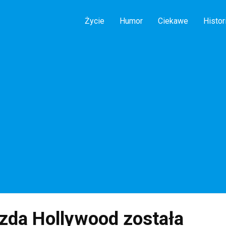
Życie
Humor
Ciekawe
Histor
zda Hollywood została