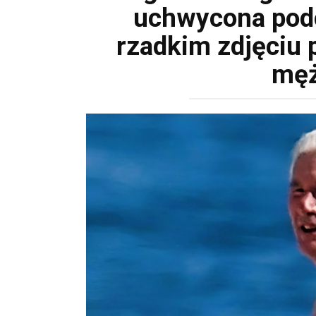
uchwycona pod
rzadkim zdjęciu p
męż