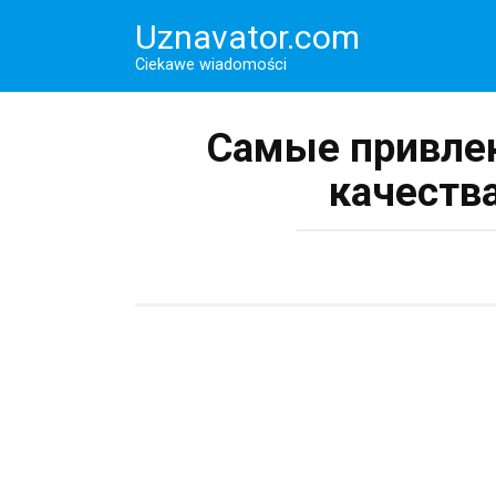
Перейти
Uznavator.com
к
контенту
Ciekawe wiadomości
Самые привле
качеств