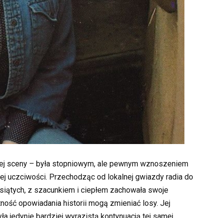
owej sceny – była stopniowym, ale pewnym wznoszeniem
lnej uczciwości. Przechodząc od lokalnej gwiazdy radia do
esiątych, z szacunkiem i ciepłem zachowała swoje
tność opowiadania historii mogą zmieniać losy. Jej
a jedynie bardziej wyrazistą kontynuacją tej samej