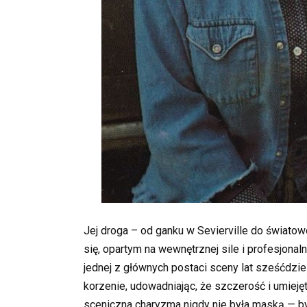
Jej droga – od ganku w Sevierville do świat
się, opartym na wewnętrznej sile i profesjona
jednej z głównych postaci sceny lat sześćdzi
korzenie, udowadniając, że szczerość i umieję
sceniczna charyzma nigdy nie była maską — był