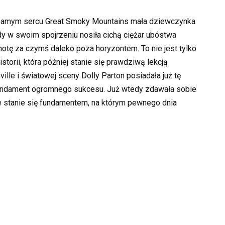
 samym sercu Great Smoky Mountains mała dziewczynka
dy w swoim spojrzeniu nosiła cichą ciężar ubóstwa
tę za czymś daleko poza horyzontem. To nie jest tylko
storii, która później stanie się prawdziwą lekcją
lle i światowej sceny Dolly Parton posiadała już tę
fundament ogromnego sukcesu. Już wtedy zdawała sobie
e stanie się fundamentem, na którym pewnego dnia