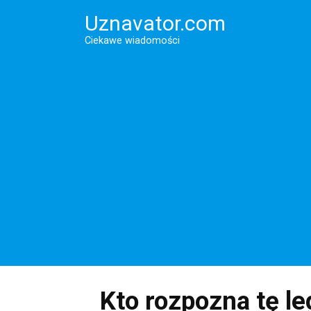
Перейти
Uznavator.com
к
контенту
Ciekawe wiadomości
Kto rozpozna tę l