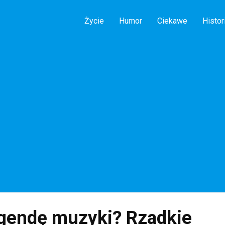
Życie
Humor
Ciekawe
Histor
egendę muzyki? Rzadkie