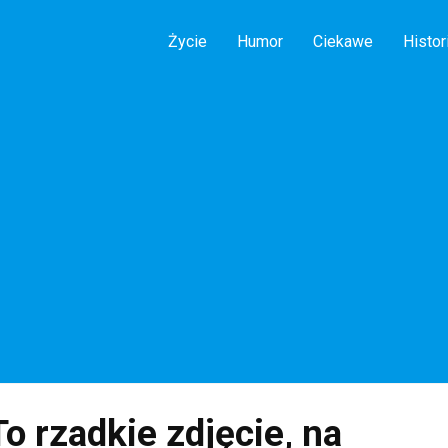
Życie
Humor
Ciekawe
Histor
o rzadkie zdjęcie, na