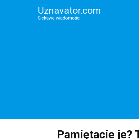
Перейти
Uznavator.com
к
контенту
Ciekawe wiadomości
Pamiętacie je? T