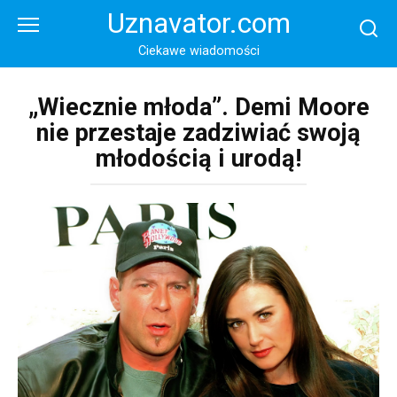
Перейти
Uznavator.com
к
контенту
Ciekawe wiadomości
„Wiecznie młoda”. Demi Moore
nie przestaje zadziwiać swoją
młodością i urodą!